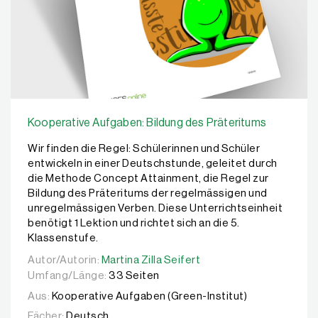
Kooperative Aufgaben: Bildung des Präteritums
Wir finden die Regel: Schülerinnen und Schüler
entwickeln in einer Deutschstunde, geleitet durch
die Methode Concept Attainment, die Regel zur
Bildung des Präteritums der regelmässigen und
unregelmässigen Verben. Diese Unterrichtseinheit
benötigt 1 Lektion und richtet sich an die 5.
Klassenstufe.
Autor/Autorin:
Autor/Autorin:
Martina Zilla Seifert
Martina Zilla Seifert
Umfang/Länge:
33 Seiten
Aus:
Kooperative Aufgaben (Green-Institut)
Fächer:
Deutsch