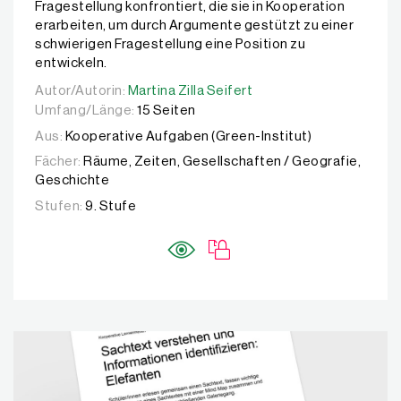
Fragestellung konfrontiert, die sie in Kooperation
erarbeiten, um durch Argumente gestützt zu einer
schwierigen Fragestellung eine Position zu
entwickeln.
Autor/Autorin:
Autor/Autorin:
Martina Zilla Seifert
Martina Zilla Seifert
Umfang/Länge:
15 Seiten
Aus:
Kooperative Aufgaben (Green-Institut)
Fächer:
Räume, Zeiten, Gesellschaften / Geografie,
Geschichte
Stufen:
9. Stufe