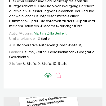
Die Schülerinnen und Schüler interpretieren die
Kurzgeschichte «Das Brot» von Wolfgang Borchert
durch die Visualisierung von Gedanken und Gefühle
der weiblichen Hauptperson mittels einer
Stimmenskulptur. Die Vorarbeit zu der Skulptur wird
mit dem Baustein «Placemat» durchgeführt.
Autor/Autorin:
Autor/Autorin:
Martina Zilla Seifert
Martina Zilla Seifert
Umfang/Länge:
12 Seiten
Aus:
Kooperative Aufgaben (Green-Institut)
Fächer:
Räume, Zeiten, Gesellschaften / Geografie,
Geschichte
Stufen:
8. Stufe, 9. Stufe, 10. Stufe