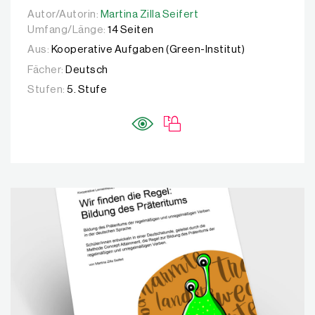
Autor/Autorin:
Autor/Autorin:
Martina Zilla Seifert
Martina Zilla Seifert
Umfang/Länge:
14 Seiten
Aus:
Kooperative Aufgaben (Green-Institut)
Fächer:
Deutsch
Stufen:
5. Stufe