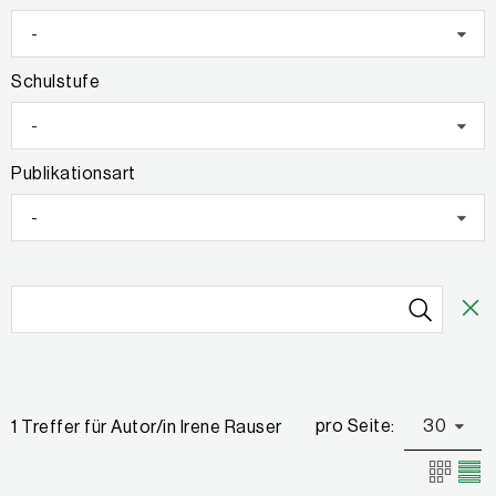
-
Schulstufe
-
Publikationsart
-
pro Seite:
30
1 Treffer für Autor/in Irene Rauser