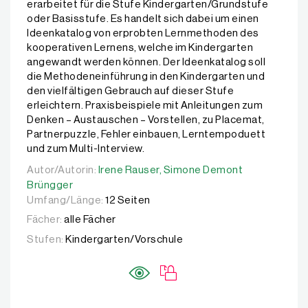
erarbeitet für die Stufe Kindergarten/Grundstufe
oder Basisstufe. Es handelt sich dabei um einen
Ideenkatalog von erprobten Lernmethoden des
kooperativen Lernens, welche im Kindergarten
angewandt werden können. Der Ideenkatalog soll
die Methodeneinführung in den Kindergarten und
den vielfältigen Gebrauch auf dieser Stufe
erleichtern. Praxisbeispiele mit Anleitungen zum
Denken – Austauschen – Vorstellen, zu Placemat,
Partnerpuzzle, Fehler einbauen, Lerntempoduett
und zum Multi-Interview.
Autor/Autorin:
Autor/Autorin:
Irene Rauser,
Irene Rauser,
Simone Demont Brüngger
Simone Demont
Brüngger
Umfang/Länge:
12 Seiten
Fächer:
alle Fächer
Stufen:
Kindergarten/Vorschule