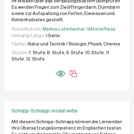
ihr Wissen über das Verdauungssystem überprüfen.
Es werden Fragen zum Zwölffingerdarm, Dünndarm
sowie zur Aufspaltung von Fetten, Eiweissen und
Kohlenhydraten gestellt.
Autor/Autorin:
Autor/Autorin:
Markus Luterbacher,
Markus Luterbacher,
Viktoria Riess
Viktoria Riess
Umfang/Länge:
1 Seite
Fächer:
Natur und Technik / Biologie, Physik, Chemie
Stufen:
7. Stufe, 8. Stufe, 9. Stufe, 10. Stufe, 11.
Stufe, 12. Stufe
Schnipp-Schnapp: modal verbs
Mit diesem Schnipp-Schnapp können die Lernenden
ihre Übersetzungskompetenz im Englischen testen.