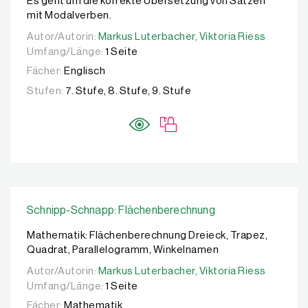
Es geht um die korrekte Übersetzung von Sätzen
mit Modalverben.
Autor/Autorin:
Autor/Autorin:
Markus Luterbacher,
Markus Luterbacher,
Viktoria Riess
Viktoria Riess
Umfang/Länge:
1 Seite
Fächer:
Englisch
Stufen:
7. Stufe, 8. Stufe, 9. Stufe
Schnipp-Schnapp: Flächenberechnung
Mathematik: Flächenberechnung Dreieck, Trapez,
Quadrat, Parallelogramm, Winkelnamen
Autor/Autorin:
Autor/Autorin:
Markus Luterbacher,
Markus Luterbacher,
Viktoria Riess
Viktoria Riess
Umfang/Länge:
1 Seite
Fächer:
Mathematik