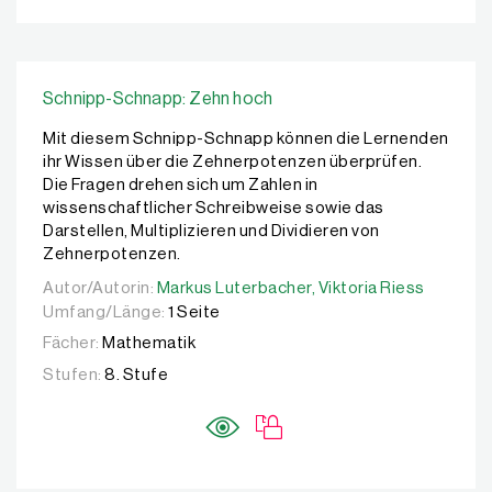
Schnipp-Schnapp: Zehn hoch
Mit diesem Schnipp-Schnapp können die Lernenden
ihr Wissen über die Zehnerpotenzen überprüfen.
Die Fragen drehen sich um Zahlen in
wissenschaftlicher Schreibweise sowie das
Darstellen, Multiplizieren und Dividieren von
Zehnerpotenzen.
Autor/Autorin:
Autor/Autorin:
Markus Luterbacher,
Markus Luterbacher,
Viktoria Riess
Viktoria Riess
Umfang/Länge:
1 Seite
Fächer:
Mathematik
Stufen:
8. Stufe