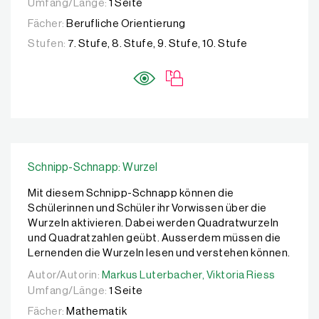
Umfang/Länge:
1 Seite
Fächer:
Berufliche Orientierung
Stufen:
7. Stufe, 8. Stufe, 9. Stufe, 10. Stufe
Schnipp-Schnapp: Wurzel
Mit diesem Schnipp-Schnapp können die
Schülerinnen und Schüler ihr Vorwissen über die
Wurzeln aktivieren. Dabei werden Quadratwurzeln
und Quadratzahlen geübt. Ausserdem müssen die
Lernenden die Wurzeln lesen und verstehen können.
Autor/Autorin:
Autor/Autorin:
Markus Luterbacher,
Markus Luterbacher,
Viktoria Riess
Viktoria Riess
Umfang/Länge:
1 Seite
Fächer:
Mathematik