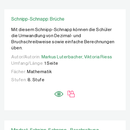
Schnipp-Schnapp: Brüche
Mit diesem Schnipp-Schnapp können die Schüler
die Umwandlung von Dezimal- und
Bruchschreibweise sowie einfache Berechnungen
üben.
Autor/Autorin:
Autor/Autorin:
Markus Luterbacher,
Markus Luterbacher,
Viktoria Riess
Viktoria Riess
Umfang/Länge:
1 Seite
Fächer:
Mathematik
Stufen:
8. Stufe