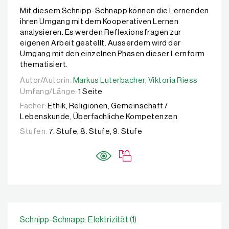
Mit diesem Schnipp-Schnapp können die Lernenden
ihren Umgang mit dem Kooperativen Lernen
analysieren. Es werden Reflexionsfragen zur
eigenen Arbeit gestellt. Ausserdem wird der
Umgang mit den einzelnen Phasen dieser Lernform
thematisiert.
Autor/Autorin:
Autor/Autorin:
Markus Luterbacher,
Markus Luterbacher,
Viktoria Riess
Viktoria Riess
Umfang/Länge:
1 Seite
Fächer:
Ethik, Religionen, Gemeinschaft /
Lebenskunde, Überfachliche Kompetenzen
Stufen:
7. Stufe, 8. Stufe, 9. Stufe
Schnipp-Schnapp: Elektrizität (1)