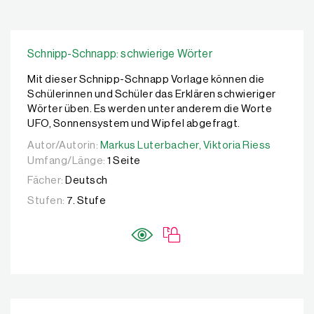
Schnipp-Schnapp: schwierige Wörter
Mit dieser Schnipp-Schnapp Vorlage können die
Schülerinnen und Schüler das Erklären schwieriger
Wörter üben. Es werden unter anderem die Worte
UFO, Sonnensystem und Wipfel abgefragt.
Autor/Autorin:
Autor/Autorin:
Markus Luterbacher,
Markus Luterbacher,
Viktoria Riess
Viktoria Riess
Umfang/Länge:
1 Seite
Fächer:
Deutsch
Stufen:
7. Stufe