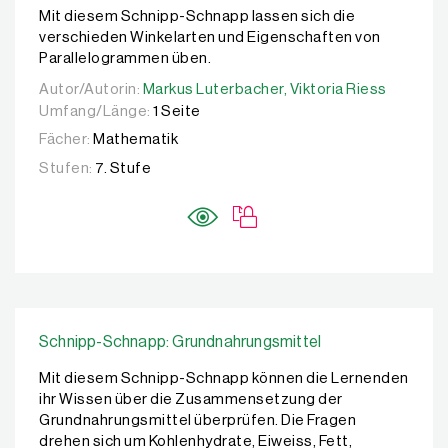
Mit diesem Schnipp-Schnapp lassen sich die
verschieden Winkelarten und Eigenschaften von
Parallelogrammen üben.
Autor/Autorin:
Autor/Autorin:
Markus Luterbacher,
Markus Luterbacher,
Viktoria Riess
Viktoria Riess
Umfang/Länge:
1 Seite
Fächer:
Mathematik
Stufen:
7. Stufe
Schnipp-Schnapp: Grundnahrungsmittel
Mit diesem Schnipp-Schnapp können die Lernenden
ihr Wissen über die Zusammensetzung der
Grundnahrungsmittel überprüfen. Die Fragen
drehen sich um Kohlenhydrate, Eiweiss, Fett,