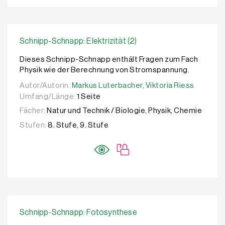
Schnipp-Schnapp: Elektrizität (2)
Dieses Schnipp-Schnapp enthält Fragen zum Fach
Physik wie der Berechnung von Stromspannung.
Autor/Autorin:
Autor/Autorin:
Markus Luterbacher,
Markus Luterbacher,
Viktoria Riess
Viktoria Riess
Umfang/Länge:
1 Seite
Fächer:
Natur und Technik / Biologie, Physik, Chemie
Stufen:
8. Stufe, 9. Stufe
Schnipp-Schnapp: Fotosynthese