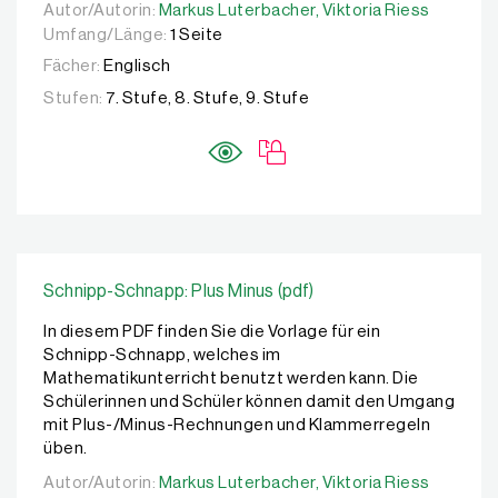
Autor/Autorin:
Autor/Autorin:
Markus Luterbacher,
Markus Luterbacher,
Viktoria Riess
Viktoria Riess
Umfang/Länge:
1 Seite
Fächer:
Englisch
Stufen:
7. Stufe, 8. Stufe, 9. Stufe
Schnipp-Schnapp: Plus Minus (pdf)
In diesem PDF finden Sie die Vorlage für ein
Schnipp-Schnapp, welches im
Mathematikunterricht benutzt werden kann. Die
Schülerinnen und Schüler können damit den Umgang
mit Plus-/Minus-Rechnungen und Klammerregeln
üben.
Autor/Autorin:
Autor/Autorin:
Markus Luterbacher,
Markus Luterbacher,
Viktoria Riess
Viktoria Riess