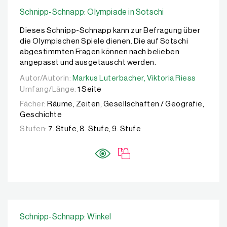
Schnipp-Schnapp: Olympiade in Sotschi
Dieses Schnipp-Schnapp kann zur Befragung über
die Olympischen Spiele dienen. Die auf Sotschi
abgestimmten Fragen können nach belieben
angepasst und ausgetauscht werden.
Autor/Autorin:
Autor/Autorin:
Markus Luterbacher,
Markus Luterbacher,
Viktoria Riess
Viktoria Riess
Umfang/Länge:
1 Seite
Fächer:
Räume, Zeiten, Gesellschaften / Geografie,
Geschichte
Stufen:
7. Stufe, 8. Stufe, 9. Stufe
Schnipp-Schnapp: Winkel