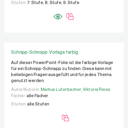
Stufen:
7. Stufe, 8. Stufe, 9. Stufe
Schnipp-Schnapp: Vorlage farbig
Auf dieser PowerPoint-Folie ist die farbige Vorlage
für ein Schnipp-Schnapp zu finden. Diese kann mit
beliebigen Fragen ausgefüllt und für jedes Thema
genutzt werden.
Autor/Autorin:
Autor/Autorin:
Markus Luterbacher,
Markus Luterbacher,
Viktoria Riess
Viktoria Riess
Fächer:
alle Fächer
Stufen:
alle Stufen