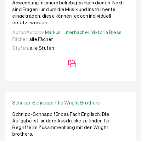
Anwendung in einem beliebigen Fach dienen. Noch
sind Fragen rund um die Musik und Instrumente
eingetragen, diese können jedoch individuell
ersetzt werden.
Autor/Autorin:
Autor/Autorin:
Markus Luterbacher,
Markus Luterbacher,
Viktoria Riess
Viktoria Riess
Fächer:
alle Fächer
Stufen:
alle Stufen
Schnipp-Schnapp: The Wright Brothers
Schnipp-Schnapp für das Fach Englisch. Die
Aufgabe ist, andere Ausdrücke zu finden für
Begriffe im Zusammenhang mit den Wright
brothers.