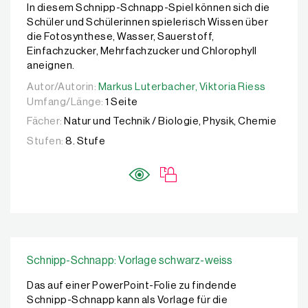
In diesem Schnipp-Schnapp-Spiel können sich die
Schüler und Schülerinnen spielerisch Wissen über
die Fotosynthese, Wasser, Sauerstoff,
Einfachzucker, Mehrfachzucker und Chlorophyll
aneignen.
Autor/Autorin:
Autor/Autorin:
Markus Luterbacher,
Markus Luterbacher,
Viktoria Riess
Viktoria Riess
Umfang/Länge:
1 Seite
Fächer:
Natur und Technik / Biologie, Physik, Chemie
Stufen:
8. Stufe
Schnipp-Schnapp: Vorlage schwarz-weiss
Das auf einer PowerPoint-Folie zu findende
Schnipp-Schnapp kann als Vorlage für die