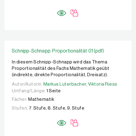
Schnipp-Schnapp: Proportionalität 01 (pdf)
In diesem Schnipp-Schnapp wird das Thema
Proportionalität des Fachs Mathematik geübt
(indirekte, direkte Proportionalität, Dreisatz).
Autor/Autorin:
Autor/Autorin:
Markus Luterbacher,
Markus Luterbacher,
Viktoria Riess
Viktoria Riess
Umfang/Länge:
1 Seite
Fächer:
Mathematik
Stufen:
7. Stufe, 8. Stufe, 9. Stufe