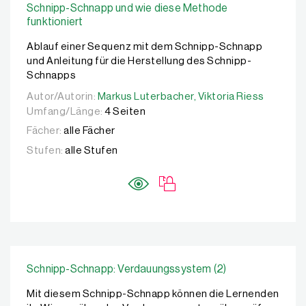
Schnipp-Schnapp und wie diese Methode
funktioniert
Ablauf einer Sequenz mit dem Schnipp-Schnapp
und Anleitung für die Herstellung des Schnipp-
Schnapps
Autor/Autorin:
Autor/Autorin:
Markus Luterbacher,
Markus Luterbacher,
Viktoria Riess
Viktoria Riess
Umfang/Länge:
4 Seiten
Fächer:
alle Fächer
Stufen:
alle Stufen
Schnipp-Schnapp: Verdauungssystem (2)
Mit diesem Schnipp-Schnapp können die Lernenden