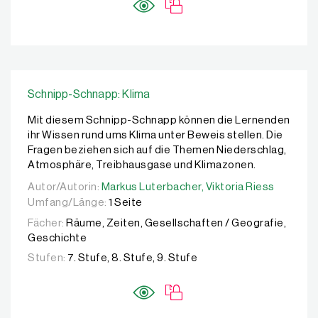
Schnipp-Schnapp: Klima
Mit diesem Schnipp-Schnapp können die Lernenden
ihr Wissen rund ums Klima unter Beweis stellen. Die
Fragen beziehen sich auf die Themen Niederschlag,
Atmosphäre, Treibhausgase und Klimazonen.
Autor/Autorin:
Autor/Autorin:
Markus Luterbacher,
Markus Luterbacher,
Viktoria Riess
Viktoria Riess
Umfang/Länge:
1 Seite
Fächer:
Räume, Zeiten, Gesellschaften / Geografie,
Geschichte
Stufen:
7. Stufe, 8. Stufe, 9. Stufe