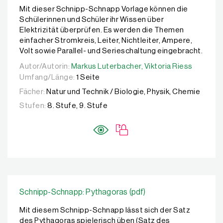
Mit dieser Schnipp-Schnapp Vorlage können die
Schülerinnen und Schüler ihr Wissen über
Elektrizität überprüfen. Es werden die Themen
einfacher Stromkreis, Leiter, Nichtleiter, Ampere,
Volt sowie Parallel- und Serieschaltung eingebracht.
Autor/Autorin:
Autor/Autorin:
Markus Luterbacher,
Markus Luterbacher,
Viktoria Riess
Viktoria Riess
Umfang/Länge:
1 Seite
Fächer:
Natur und Technik / Biologie, Physik, Chemie
Stufen:
8. Stufe, 9. Stufe
Schnipp-Schnapp: Pythagoras (pdf)
Mit diesem Schnipp-Schnapp lässt sich der Satz
des Pythagoras spielerisch üben (Satz des