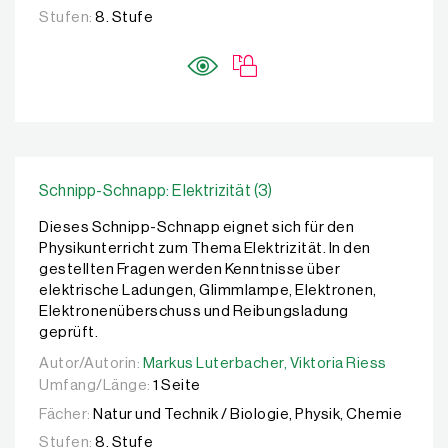
Stufen:
8. Stufe
Schnipp-Schnapp: Elektrizität (3)
Dieses Schnipp-Schnapp eignet sich für den
Physikunterricht zum Thema Elektrizität. In den
gestellten Fragen werden Kenntnisse über
elektrische Ladungen, Glimmlampe, Elektronen,
Elektronenüberschuss und Reibungsladung
geprüft.
Autor/Autorin:
Autor/Autorin:
Markus Luterbacher,
Markus Luterbacher,
Viktoria Riess
Viktoria Riess
Umfang/Länge:
1 Seite
Fächer:
Natur und Technik / Biologie, Physik, Chemie
Stufen:
8. Stufe