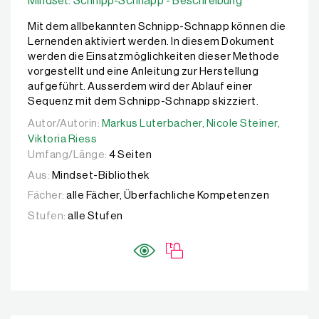
Mindset: Schnipp-Schnapp - Beschreibung
Mit dem allbekannten Schnipp-Schnapp können die
Lernenden aktiviert werden. In diesem Dokument
werden die Einsatzmöglichkeiten dieser Methode
vorgestellt und eine Anleitung zur Herstellung
aufgeführt. Ausserdem wird der Ablauf einer
Sequenz mit dem Schnipp-Schnapp skizziert.
Autor/Autorin:
Autor/Autorin:
Markus Luterbacher,
Markus Luterbacher,
Nicole Steiner,
Nicole Steiner,
Viktori
Viktoria Riess
Umfang/Länge:
4 Seiten
Aus:
Mindset-Bibliothek
Fächer:
alle Fächer, Überfachliche Kompetenzen
Stufen:
alle Stufen