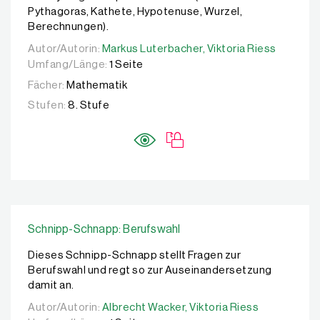
Pythagoras, Kathete, Hypotenuse, Wurzel,
Berechnungen).
Autor/Autorin:
Autor/Autorin:
Markus Luterbacher,
Markus Luterbacher,
Viktoria Riess
Viktoria Riess
Umfang/Länge:
1 Seite
Fächer:
Mathematik
Stufen:
8. Stufe
Schnipp-Schnapp: Berufswahl
Dieses Schnipp-Schnapp stellt Fragen zur
Berufswahl und regt so zur Auseinandersetzung
damit an.
Autor/Autorin:
Autor/Autorin:
Albrecht Wacker,
Albrecht Wacker,
Viktoria Riess
Viktoria Riess