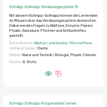
Schnipp-Schnapp: Verdauungssystem (1)
Mit diesem Schnipp-Schnapp können die Lernenden
ihr Wissen über das Verdauungssystem überprüfen.
Dabei werden Fragen zu Maltose, Enzyme, Pepsin,
Ptyalin, Salzsäure, Pförtner und Schluckreflex
gestellt.
Autor/Autorin:
Autor/Autorin:
Markus Luterbacher,
Markus Luterbacher,
Viktoria Riess
Viktoria Riess
Umfang/Länge:
1 Seite
Fächer:
Natur und Technik / Biologie, Physik, Chemie
Stufen:
8. Stufe
Schnipp-Schnapp: Kooperatives Lernen