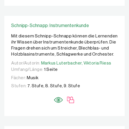
Schnipp-Schnapp: Instrumentenkunde
Mit diesem Schnipp-Schnapp können die Lernenden
ihr Wissen über Instrumentenkunde überprüfen. Die
Fragen drehen sich um Streicher, Blechblas- und
Holzblasinstrumente, Schlagwerke und Orchester.
Autor/Autorin:
Autor/Autorin:
Markus Luterbacher,
Markus Luterbacher,
Viktoria Riess
Viktoria Riess
Umfang/Länge:
1 Seite
Fächer:
Musik
Stufen:
7. Stufe, 8. Stufe, 9. Stufe