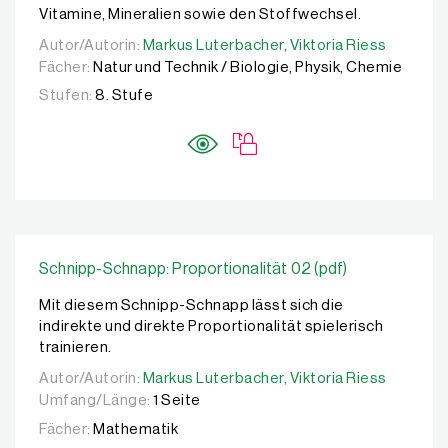
Vitamine, Mineralien sowie den Stoffwechsel.
Autor/Autorin:
Autor/Autorin:
Markus Luterbacher,
Markus Luterbacher,
Viktoria Riess
Viktoria Riess
Fächer:
Natur und Technik / Biologie, Physik, Chemie
Stufen:
8. Stufe
Schnipp-Schnapp: Proportionalität 02 (pdf)
Mit diesem Schnipp-Schnapp lässt sich die
indirekte und direkte Proportionalität spielerisch
trainieren.
Autor/Autorin:
Autor/Autorin:
Markus Luterbacher,
Markus Luterbacher,
Viktoria Riess
Viktoria Riess
Umfang/Länge:
1 Seite
Fächer:
Mathematik