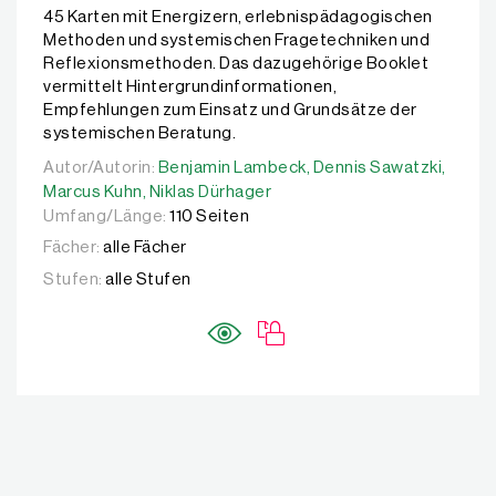
45 Karten mit Energizern, erlebnispädagogischen
Methoden und systemischen Fragetechniken und
Reflexionsmethoden. Das dazugehörige Booklet
vermittelt Hintergrundinformationen,
Empfehlungen zum Einsatz und Grundsätze der
systemischen Beratung.
Autor/Autorin:
Autor/Autorin:
Benjamin Lambeck,
Benjamin Lambeck,
Dennis Sawatzki,
Dennis Sawatzki,
Marcu
Marcus Kuhn,
Niklas Dürhager
Umfang/Länge:
110 Seiten
Fächer:
alle Fächer
Stufen:
alle Stufen