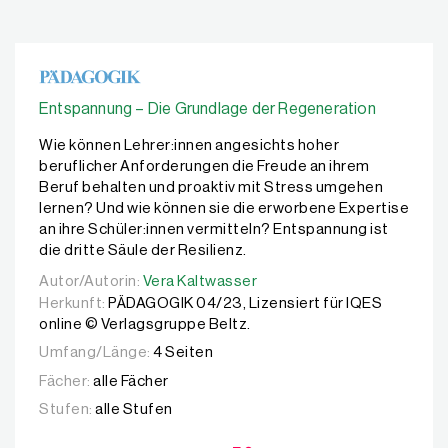
Entspannung – Die Grundlage der Regeneration
Wie können Lehrer:innen angesichts hoher
beruflicher Anforderungen die Freude an ihrem
Beruf behalten und proaktiv mit Stress umgehen
lernen? Und wie können sie die erworbene Expertise
an ihre Schüler:innen vermitteln? Entspannung ist
die dritte Säule der Resilienz.
Autor/Autorin:
Autor/Autorin:
Vera Kaltwasser
Vera Kaltwasser
Herkunft:
PÄDAGOGIK 04/23, Lizensiert für IQES
online © Verlagsgruppe Beltz.
Umfang/Länge:
4 Seiten
Fächer:
alle Fächer
Stufen:
alle Stufen