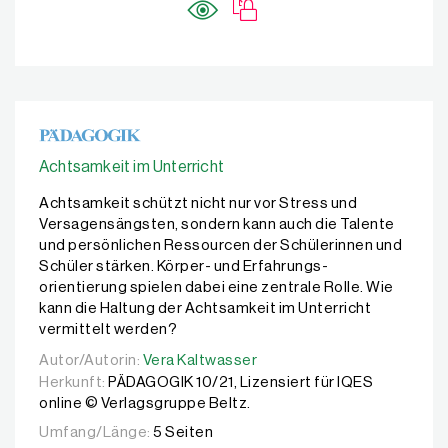
Achtsamkeit im Unterricht
Achtsamkeit schützt nicht nur vor Stress und
Versagensängsten, sondern kann auch die Talente
und persönlichen Ressourcen der Schülerinnen und
Schüler stärken. Körper- und Erfahrungs-
orientierung spielen dabei eine zentrale Rolle. Wie
kann die Haltung der Achtsamkeit im Unterricht
vermittelt werden?
Autor/Autorin:
Autor/Autorin:
Vera Kaltwasser
Vera Kaltwasser
Herkunft:
PÄDAGOGIK 10/21, Lizensiert für IQES
online © Verlagsgruppe Beltz.
Umfang/Länge:
5 Seiten