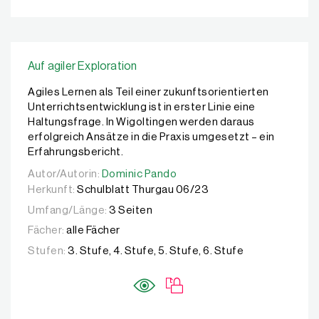
Auf agiler Exploration
Agiles Lernen als Teil einer zukunftsorientierten
Unterrichtsentwicklung ist in erster Linie eine
Haltungsfrage. In Wigoltingen werden daraus
erfolgreich Ansätze in die Praxis umgesetzt – ein
Erfahrungsbericht.
Autor/Autorin:
Autor/Autorin:
Dominic Pando
Dominic Pando
Herkunft:
Schulblatt Thurgau 06/23
Umfang/Länge:
3 Seiten
Fächer:
alle Fächer
Stufen:
3. Stufe, 4. Stufe, 5. Stufe, 6. Stufe