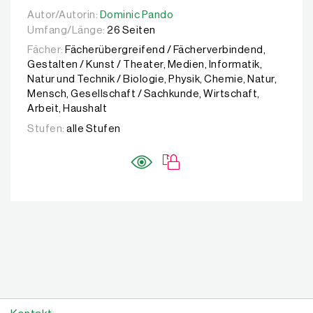
Autor/Autorin:
Autor/Autorin:
Dominic Pando
Dominic Pando
Umfang/Länge:
26 Seiten
Fächer:
Fächerübergreifend / Fächerverbindend,
Gestalten / Kunst / Theater, Medien, Informatik,
Natur und Technik / Biologie, Physik, Chemie, Natur,
Mensch, Gesellschaft / Sachkunde, Wirtschaft,
Arbeit, Haushalt
Stufen:
alle Stufen