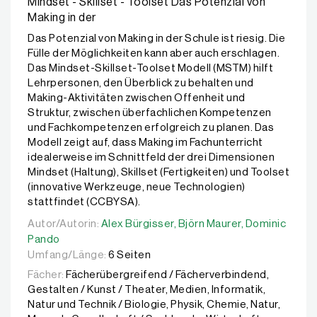
Mindset - Skillset - Toolset Das Potenzial von
Making in der
Das Potenzial von Making in der Schule ist riesig. Die
Fülle der Möglichkeiten kann aber auch erschlagen.
Das Mindset-Skillset-Toolset Modell (MSTM) hilft
Lehrpersonen, den Überblick zu behalten und
Making-Aktivitäten zwischen Offenheit und
Struktur, zwischen überfachlichen Kompetenzen
und Fachkompetenzen erfolgreich zu planen. Das
Modell zeigt auf, dass Making im Fachunterricht
idealerweise im Schnittfeld der drei Dimensionen
Mindset (Haltung), Skillset (Fertigkeiten) und Toolset
(innovative Werkzeuge, neue Technologien)
stattfindet (CCBYSA).
Autor/Autorin:
Autor/Autorin:
Alex Bürgisser,
Alex Bürgisser,
Björn Maurer,
Björn Maurer,
Dominic Pand
Dominic
Pando
Umfang/Länge:
6 Seiten
Fächer:
Fächerübergreifend / Fächerverbindend,
Gestalten / Kunst / Theater, Medien, Informatik,
Natur und Technik / Biologie, Physik, Chemie, Natur,