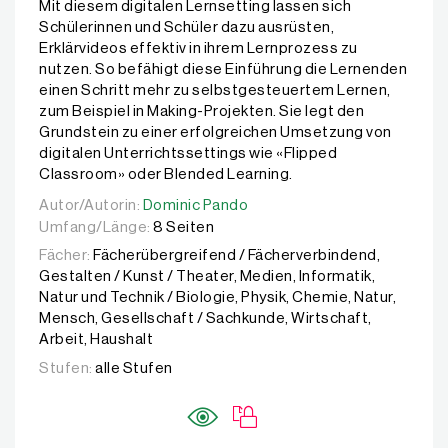
Mit diesem digitalen Lernsetting lassen sich
Schülerinnen und Schüler dazu ausrüsten,
Erklärvideos effektiv in ihrem Lernprozess zu
nutzen. So befähigt diese Einführung die Lernenden
einen Schritt mehr zu selbstgesteuertem Lernen,
zum Beispiel in Making-Projekten. Sie legt den
Grundstein zu einer erfolgreichen Umsetzung von
digitalen Unterrichtssettings wie «Flipped
Classroom» oder Blended Learning.
Autor/Autorin:
Autor/Autorin:
Dominic Pando
Dominic Pando
Umfang/Länge:
8 Seiten
Fächer:
Fächerübergreifend / Fächerverbindend,
Gestalten / Kunst / Theater, Medien, Informatik,
Natur und Technik / Biologie, Physik, Chemie, Natur,
Mensch, Gesellschaft / Sachkunde, Wirtschaft,
Arbeit, Haushalt
Stufen:
alle Stufen