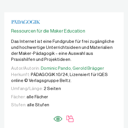
Ressourcen für die Maker Education
Das Internet ist eine Fundgrube für frei zugängliche
und hochwertige Unterrichtsideen und Materialien
der Maker-Pädagogik – eine Auswahl aus
Praxishilfen und Projektideen.
Autor/Autorin:
Autor/Autorin:
Dominic Pando,
Dominic Pando,
Gerold Brägger
Gerold Brägger
Herkunft:
PÄDAGOGIK 10/24, Lizensiert für IQES
online © Verlagsgruppe Beltz.
Umfang/Länge:
2 Seiten
Fächer:
alle Fächer
Stufen:
alle Stufen