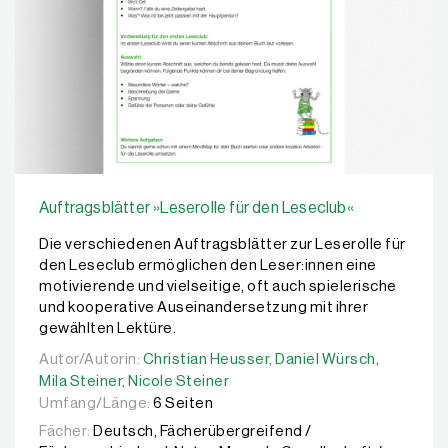
Auftragsblätter »Leserolle für den Leseclub«
Die verschiedenen Auftragsblätter zur Leserolle für
den Leseclub ermöglichen den Leser:innen eine
motivierende und vielseitige, oft auch spielerische
und kooperative Auseinandersetzung mit ihrer
gewählten Lektüre.
Autor/Autorin:
Autor/Autorin:
Christian Heusser,
Christian Heusser,
Daniel Würsch,
Daniel Würsch,
Mila Stei
Mila Steiner,
Nicole Steiner
Umfang/Länge:
6 Seiten
Fächer:
Deutsch, Fächerübergreifend /