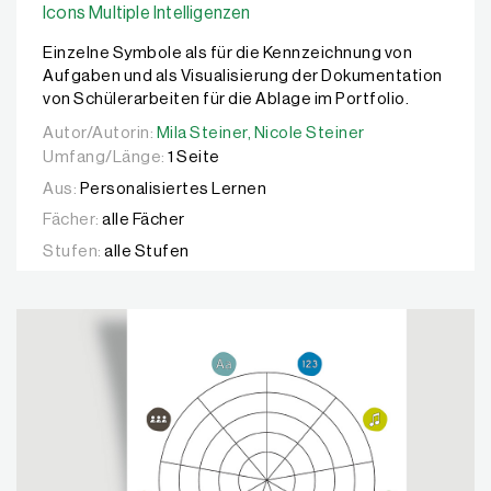
Icons Multiple Intelligenzen
Einzelne Symbole als für die Kennzeichnung von
Aufgaben und als Visualisierung der Dokumentation
von Schülerarbeiten für die Ablage im Portfolio.
Autor/Autorin:
Autor/Autorin:
Mila Steiner,
Mila Steiner,
Nicole Steiner
Nicole Steiner
Umfang/Länge:
1 Seite
Aus:
Personalisiertes Lernen
Fächer:
alle Fächer
Stufen:
alle Stufen