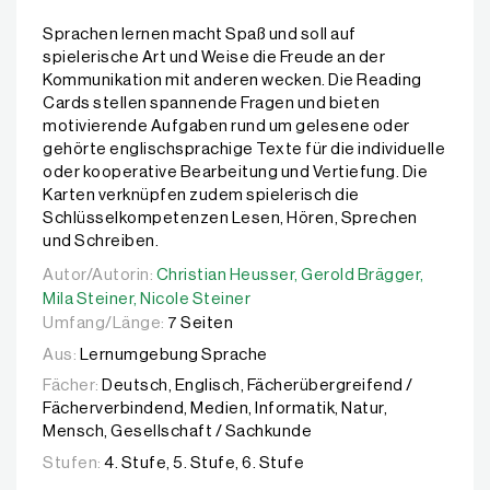
Sprachen lernen macht Spaß und soll auf
spielerische Art und Weise die Freude an der
Kommunikation mit anderen wecken. Die Reading
Cards stellen spannende Fragen und bieten
motivierende Aufgaben rund um gelesene oder
gehörte englischsprachige Texte für die individuelle
oder kooperative Bearbeitung und Vertiefung. Die
Karten verknüpfen zudem spielerisch die
Schlüsselkompetenzen Lesen, Hören, Sprechen
und Schreiben.
Autor/Autorin:
Autor/Autorin:
Christian Heusser,
Christian Heusser,
Gerold Brägger,
Gerold Brägger,
Mila Ste
Mila Steiner,
Nicole Steiner
Umfang/Länge:
7 Seiten
Aus:
Lernumgebung Sprache
Fächer:
Deutsch, Englisch, Fächerübergreifend /
Fächerverbindend, Medien, Informatik, Natur,
Mensch, Gesellschaft / Sachkunde
Stufen:
4. Stufe, 5. Stufe, 6. Stufe