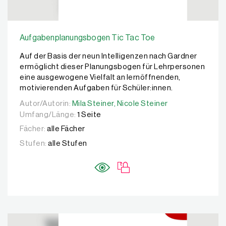
Aufgabenplanungsbogen Tic Tac Toe
Auf der Basis der neun Intelligenzen nach Gardner
ermöglicht dieser Planungsbogen für Lehrpersonen
eine ausgewogene Vielfalt an lernöffnenden,
motivierenden Aufgaben für Schüler:innen.
Autor/Autorin:
Autor/Autorin:
Mila Steiner,
Mila Steiner,
Nicole Steiner
Nicole Steiner
Umfang/Länge:
1 Seite
Fächer:
alle Fächer
Stufen:
alle Stufen