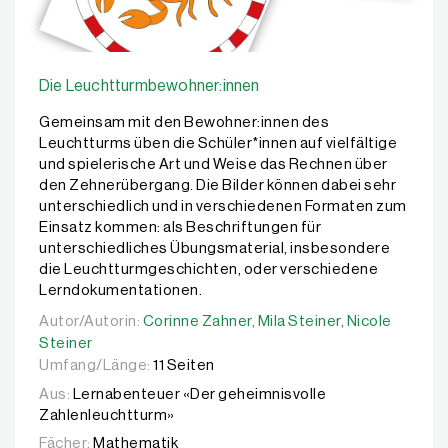
Die Leuchtturmbewohner:innen
Gemeinsam mit den Bewohner:innen des
Leuchtturms üben die Schüler*innen auf vielfältige
und spielerische Art und Weise das Rechnen über
den Zehnerübergang. Die Bilder können dabei sehr
unterschiedlich und in verschiedenen Formaten zum
Einsatz kommen: als Beschriftungen für
unterschiedliches Übungsmaterial, insbesondere
die Leuchtturmgeschichten, oder verschiedene
Lerndokumentationen.
Autor/Autorin:
Autor/Autorin:
Corinne Zahner,
Corinne Zahner,
Mila Steiner,
Mila Steiner,
Nicole Steiner
Nicole
Steiner
Umfang/Länge:
11 Seiten
Aus:
Lernabenteuer «Der geheimnisvolle
Zahlenleuchtturm»
Fächer:
Mathematik