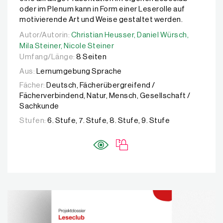
oder im Plenum kann in Form einer Leserolle auf
motivierende Art und Weise gestaltet werden.
Autor/Autorin:
Autor/Autorin:
Christian Heusser,
Christian Heusser,
Daniel Würsch,
Daniel Würsch,
Mila Stei
Mila Steiner,
Nicole Steiner
Umfang/Länge:
8 Seiten
Aus:
Lernumgebung Sprache
Fächer:
Deutsch, Fächerübergreifend /
Fächerverbindend, Natur, Mensch, Gesellschaft /
Sachkunde
Stufen:
6. Stufe, 7. Stufe, 8. Stufe, 9. Stufe