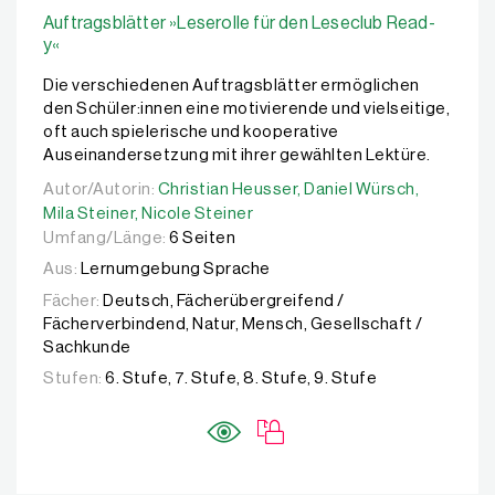
Auftragsblätter »Leserolle für den Leseclub Read-
y«
Die verschiedenen Auftragsblätter ermöglichen
den Schüler:innen eine motivierende und vielseitige,
oft auch spielerische und kooperative
Auseinandersetzung mit ihrer gewählten Lektüre.
Autor/Autorin:
Autor/Autorin:
Christian Heusser,
Christian Heusser,
Daniel Würsch,
Daniel Würsch,
Mila Stei
Mila Steiner,
Nicole Steiner
Umfang/Länge:
6 Seiten
Aus:
Lernumgebung Sprache
Fächer:
Deutsch, Fächerübergreifend /
Fächerverbindend, Natur, Mensch, Gesellschaft /
Sachkunde
Stufen:
6. Stufe, 7. Stufe, 8. Stufe, 9. Stufe