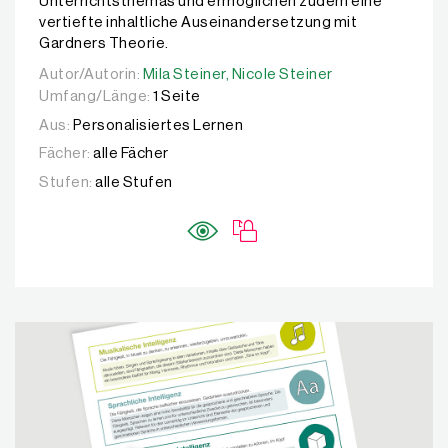
Unterrichtsthemas und ermöglichen zudem eine
vertiefte inhaltliche Auseinandersetzung mit
Gardners Theorie.
Autor/Autorin:
Autor/Autorin:
Mila Steiner,
Mila Steiner,
Nicole Steiner
Nicole Steiner
Umfang/Länge:
1 Seite
Aus:
Personalisiertes Lernen
Fächer:
alle Fächer
Stufen:
alle Stufen