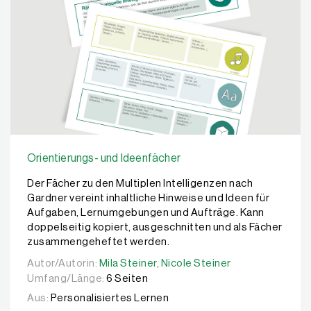
Orientierungs- und Ideenfächer
Der Fächer zu den Multiplen Intelligenzen nach
Gardner vereint inhaltliche Hinweise und Ideen für
Aufgaben, Lernumgebungen und Aufträge. Kann
doppelseitig kopiert, ausgeschnitten und als Fächer
zusammengeheftet werden.
Autor/Autorin:
Autor/Autorin:
Mila Steiner,
Mila Steiner,
Nicole Steiner
Nicole Steiner
Umfang/Länge:
6 Seiten
Aus:
Personalisiertes Lernen