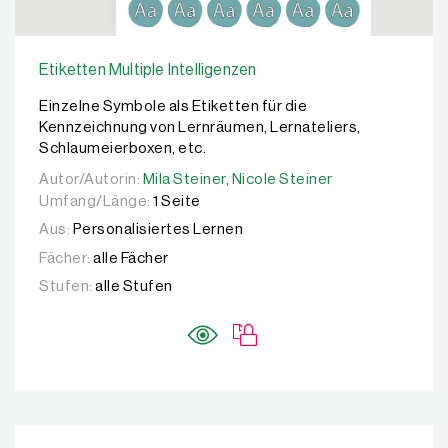
Etiketten Multiple Intelligenzen
Einzelne Symbole als Etiketten für die
Kennzeichnung von Lernräumen, Lernateliers,
Schlaumeierboxen, etc.
Autor/Autorin:
Autor/Autorin:
Mila Steiner,
Mila Steiner,
Nicole Steiner
Nicole Steiner
Umfang/Länge:
1 Seite
Aus:
Personalisiertes Lernen
Fächer:
alle Fächer
Stufen:
alle Stufen