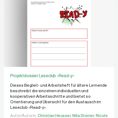
Projektdossier Leseclub «Read-y»
Dieses Begleit- und Arbeitsheft für ältere Lernende
beschreibt die einzelnen individuellen und
kooperativen Arbeitsschritte und bietet so
Orientierung und Übersicht für den Austausch im
Leseclub «Read-y».
Autor/Autorin:
Autor/Autorin:
Christian Heusser,
Christian Heusser,
Mila Steiner,
Mila Steiner,
Nicole Stei
Nicole