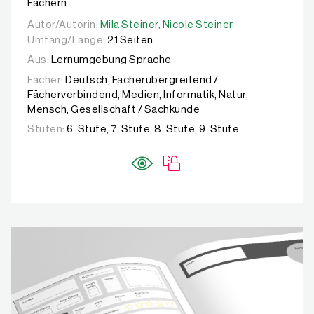
Fächern.
Autor/Autorin:
Autor/Autorin:
Mila Steiner,
Mila Steiner,
Nicole Steiner
Nicole Steiner
Umfang/Länge:
21 Seiten
Aus:
Lernumgebung Sprache
Fächer:
Deutsch, Fächerübergreifend /
Fächerverbindend, Medien, Informatik, Natur,
Mensch, Gesellschaft / Sachkunde
Stufen:
6. Stufe, 7. Stufe, 8. Stufe, 9. Stufe