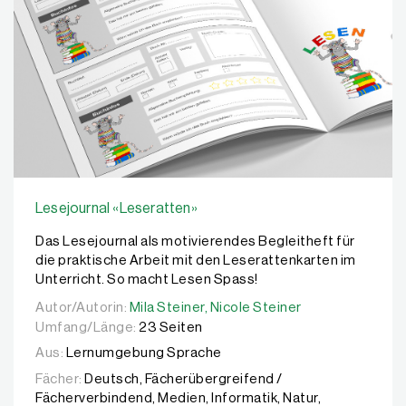
Lesejournal «Leseratten»
Das Lesejournal als motivierendes Begleitheft für
die praktische Arbeit mit den Leserattenkarten im
Unterricht. So macht Lesen Spass!
Autor/Autorin:
Autor/Autorin:
Mila Steiner,
Mila Steiner,
Nicole Steiner
Nicole Steiner
Umfang/Länge:
23 Seiten
Aus:
Lernumgebung Sprache
Fächer:
Deutsch, Fächerübergreifend /
Fächerverbindend, Medien, Informatik, Natur,