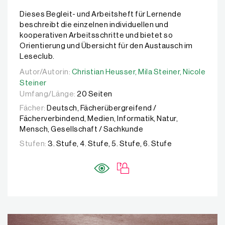
Dieses Begleit- und Arbeitsheft für Lernende
beschreibt die einzelnen individuellen und
kooperativen Arbeitsschritte und bietet so
Orientierung und Übersicht für den Austausch im
Leseclub.
Autor/Autorin:
Autor/Autorin:
Christian Heusser,
Christian Heusser,
Mila Steiner,
Mila Steiner,
Nicole Stei
Nicole
Steiner
Umfang/Länge:
20 Seiten
Fächer:
Deutsch, Fächerübergreifend /
Fächerverbindend, Medien, Informatik, Natur,
Mensch, Gesellschaft / Sachkunde
Stufen:
3. Stufe, 4. Stufe, 5. Stufe, 6. Stufe