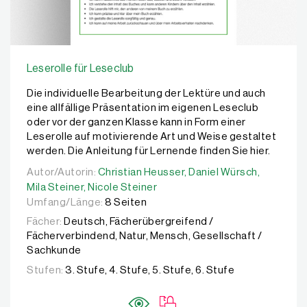
Leserolle für Leseclub
Die individuelle Bearbeitung der Lektüre und auch
eine allfällige Präsentation im eigenen Leseclub
oder vor der ganzen Klasse kann in Form einer
Leserolle auf motivierende Art und Weise gestaltet
werden. Die Anleitung für Lernende finden Sie hier.
Autor/Autorin:
Autor/Autorin:
Christian Heusser,
Christian Heusser,
Daniel Würsch,
Daniel Würsch,
Mila Stei
Mila Steiner,
Nicole Steiner
Umfang/Länge:
8 Seiten
Fächer:
Deutsch, Fächerübergreifend /
Fächerverbindend, Natur, Mensch, Gesellschaft /
Sachkunde
Stufen:
3. Stufe, 4. Stufe, 5. Stufe, 6. Stufe