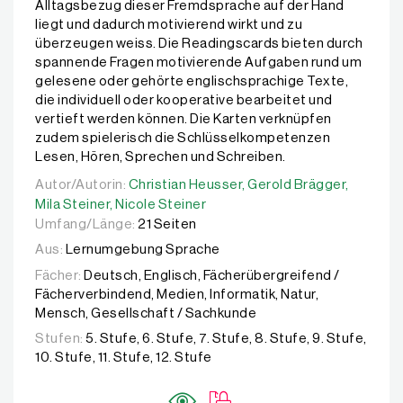
Alltagsbezug dieser Fremdsprache auf der Hand
liegt und dadurch motivierend wirkt und zu
überzeugen weiss. Die Readingscards bieten durch
spannende Fragen motivierende Aufgaben rund um
gelesene oder gehörte englischsprachige Texte,
die individuell oder kooperative bearbeitet und
vertieft werden können. Die Karten verknüpfen
zudem spielerisch die Schlüsselkompetenzen
Lesen, Hören, Sprechen und Schreiben.
Autor/Autorin:
Autor/Autorin:
Christian Heusser,
Christian Heusser,
Gerold Brägger,
Gerold Brägger,
Mila Ste
Mila Steiner,
Nicole Steiner
Umfang/Länge:
21 Seiten
Aus:
Lernumgebung Sprache
Fächer:
Deutsch, Englisch, Fächerübergreifend /
Fächerverbindend, Medien, Informatik, Natur,
Mensch, Gesellschaft / Sachkunde
Stufen:
5. Stufe, 6. Stufe, 7. Stufe, 8. Stufe, 9. Stufe,
10. Stufe, 11. Stufe, 12. Stufe