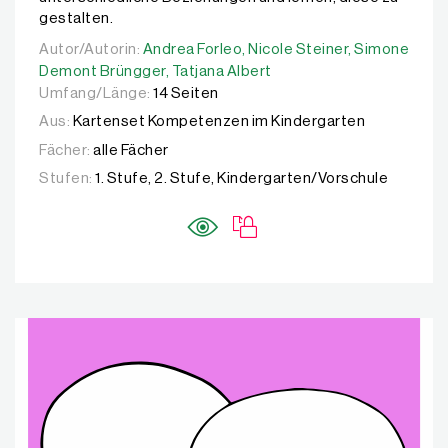
gestalten.
Autor/Autorin:
Autor/Autorin:
Andrea Forleo,
Andrea Forleo,
Nicole Steiner,
Nicole Steiner,
Simone Demo
Simone
Demont Brüngger,
Tatjana Albert
Umfang/Länge:
14 Seiten
Aus:
Kartenset Kompetenzen im Kindergarten
Fächer:
alle Fächer
Stufen:
1. Stufe, 2. Stufe, Kindergarten/Vorschule