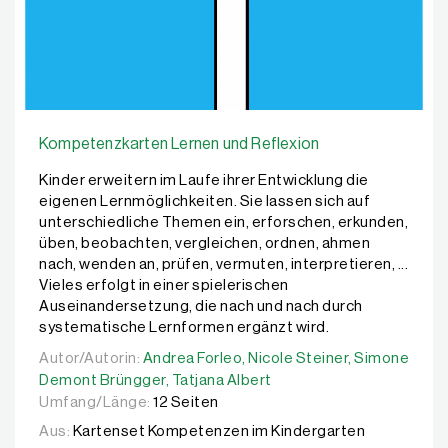
Kompetenzkarten Lernen und Reflexion
Kinder erweitern im Laufe ihrer Entwicklung die
eigenen Lernmöglichkeiten. Sie lassen sich auf
unterschiedliche Themen ein, erforschen, erkunden,
üben, beobachten, vergleichen, ordnen, ahmen
nach, wenden an, prüfen, vermuten, interpretieren, ...
Vieles erfolgt in einer spielerischen
Auseinandersetzung, die nach und nach durch
systematische Lernformen ergänzt wird.
Autor/Autorin:
Autor/Autorin:
Andrea Forleo,
Andrea Forleo,
Nicole Steiner,
Nicole Steiner,
Simone Demo
Simone
Demont Brüngger,
Tatjana Albert
Umfang/Länge:
12 Seiten
Aus:
Kartenset Kompetenzen im Kindergarten