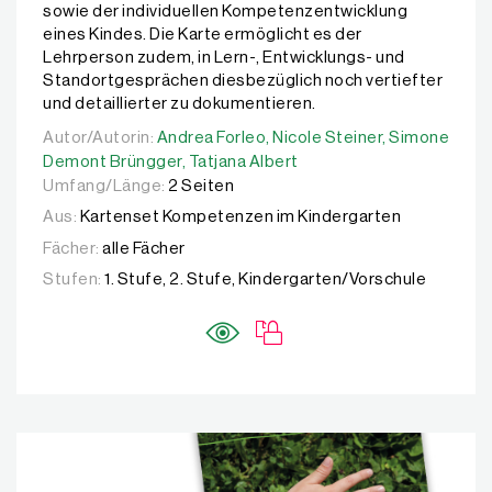
sowie der individuellen Kompetenzentwicklung
eines Kindes. Die Karte ermöglicht es der
Lehrperson zudem, in Lern-, Entwicklungs- und
Standortgesprächen diesbezüglich noch vertiefter
und detaillierter zu dokumentieren.
Autor/Autorin:
Autor/Autorin:
Andrea Forleo,
Andrea Forleo,
Nicole Steiner,
Nicole Steiner,
Simone Demo
Simone
Demont Brüngger,
Tatjana Albert
Umfang/Länge:
2 Seiten
Aus:
Kartenset Kompetenzen im Kindergarten
Fächer:
alle Fächer
Stufen:
1. Stufe, 2. Stufe, Kindergarten/Vorschule