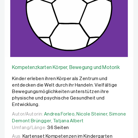
Kompetenzkarten Körper, Bewegung und Motorik
Kinder erleben ihren Körper als Zentrum und
entdecken die Welt durch ihr Handeln. Vielfältige
Bewegungsmöglichkeiten unterstützen ihre
physische und psychische Gesundheit und
Entwicklung.
Autor/Autorin:
Autor/Autorin:
Andrea Forleo,
Andrea Forleo,
Nicole Steiner,
Nicole Steiner,
Simone Demo
Simone
Demont Brüngger,
Tatjana Albert
Umfang/Länge:
36 Seiten
Aus:
Kartenset Kompetenzen im Kindergarten