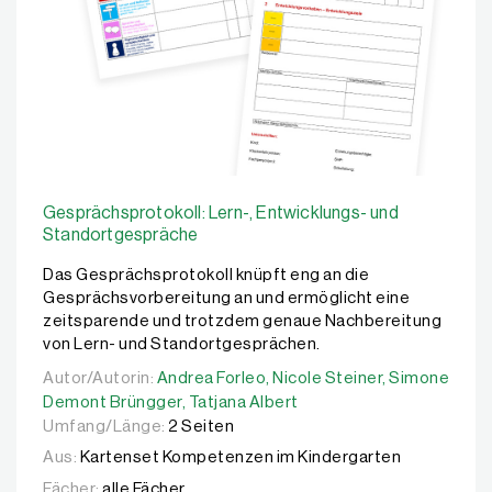
Gesprächsprotokoll: Lern-, Entwicklungs- und
Standortgespräche
Das Gesprächsprotokoll knüpft eng an die
Gesprächsvorbereitung an und ermöglicht eine
zeitsparende und trotzdem genaue Nachbereitung
von Lern- und Standortgesprächen.
Autor/Autorin:
Autor/Autorin:
Andrea Forleo,
Andrea Forleo,
Nicole Steiner,
Nicole Steiner,
Simone Demo
Simone
Demont Brüngger,
Tatjana Albert
Umfang/Länge:
2 Seiten
Aus:
Kartenset Kompetenzen im Kindergarten
Fächer:
alle Fächer