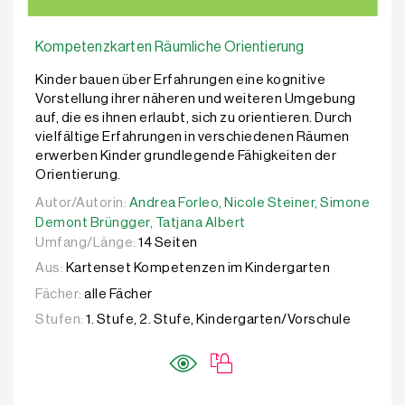
Kompetenzkarten Räumliche Orientierung
Kinder bauen über Erfahrungen eine kognitive
Vorstellung ihrer näheren und weiteren Umgebung
auf, die es ihnen erlaubt, sich zu orientieren. Durch
vielfältige Erfahrungen in verschiedenen Räumen
erwerben Kinder grundlegende Fähigkeiten der
Orientierung.
Autor/Autorin:
Autor/Autorin:
Andrea Forleo,
Andrea Forleo,
Nicole Steiner,
Nicole Steiner,
Simone Demo
Simone
Demont Brüngger,
Tatjana Albert
Umfang/Länge:
14 Seiten
Aus:
Kartenset Kompetenzen im Kindergarten
Fächer:
alle Fächer
Stufen:
1. Stufe, 2. Stufe, Kindergarten/Vorschule