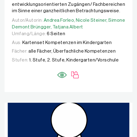
entwicklungsorientierten Zugängen/ Fachbereichen
im Sinne einer ganzheitlichen Betrachtungsweise.
Autor/Autorin:
Autor/Autorin:
Andrea Forleo,
Andrea Forleo,
Nicole Steiner,
Nicole Steiner,
Simone Demo
Simone
Demont Brüngger,
Tatjana Albert
Umfang/Länge:
6 Seiten
Aus:
Kartenset Kompetenzen im Kindergarten
Fächer:
alle Fächer, Überfachliche Kompetenzen
Stufen:
1. Stufe, 2. Stufe, Kindergarten/Vorschule