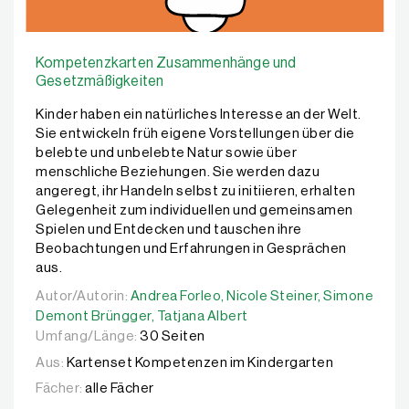
Kompetenzkarten Zusammenhänge und
Gesetzmäßigkeiten
Kinder haben ein natürliches Interesse an der Welt.
Sie entwickeln früh eigene Vorstellungen über die
belebte und unbelebte Natur sowie über
menschliche Beziehungen. Sie werden dazu
angeregt, ihr Handeln selbst zu initiieren, erhalten
Gelegenheit zum individuellen und gemeinsamen
Spielen und Entdecken und tauschen ihre
Beobachtungen und Erfahrungen in Gesprächen
aus.
Autor/Autorin:
Autor/Autorin:
Andrea Forleo,
Andrea Forleo,
Nicole Steiner,
Nicole Steiner,
Simone Demo
Simone
Demont Brüngger,
Tatjana Albert
Umfang/Länge:
30 Seiten
Aus:
Kartenset Kompetenzen im Kindergarten
Fächer:
alle Fächer