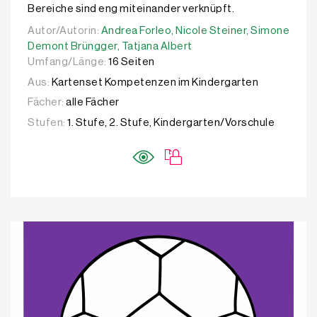
Bereiche sind eng miteinander verknüpft.
Autor/Autorin:
Autor/Autorin:
Andrea Forleo,
Andrea Forleo,
Nicole Steiner,
Nicole Steiner,
Simone Demo
Simone
Demont Brüngger,
Tatjana Albert
Umfang/Länge:
16 Seiten
Aus:
Kartenset Kompetenzen im Kindergarten
Fächer:
alle Fächer
Stufen:
1. Stufe, 2. Stufe, Kindergarten/Vorschule