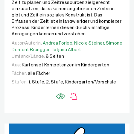
Zeit zu planen und Zeitressourcen zielgerecht
einzusetzen, da es keinen angeborenen Zeitsinn
gibt und Zeit ein soziales Konstrukt ist. Das
Erfassen der Zeit ist ein langwieriger und komplexer
Prozess. Kinder lernen diesen durch vielfältige
Anregungen kennen und verstehen.
Autor/Autorin:
Autor/Autorin:
Andrea Forleo,
Andrea Forleo,
Nicole Steiner,
Nicole Steiner,
Simone Demo
Simone
Demont Brüngger,
Tatjana Albert
Umfang/Länge:
8 Seiten
Aus:
Kartenset Kompetenzen im Kindergarten
Fächer:
alle Fächer
Stufen:
1. Stufe, 2. Stufe, Kindergarten/Vorschule