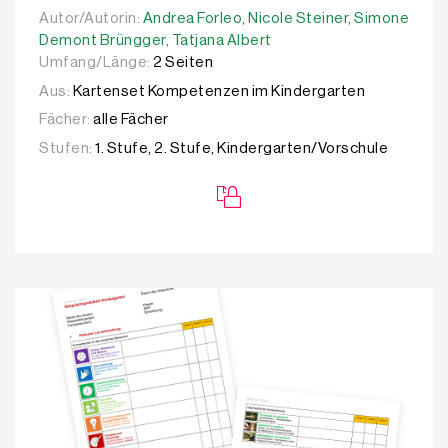
Autor/Autorin:
Autor/Autorin:
Andrea Forleo,
Andrea Forleo,
Nicole Steiner,
Nicole Steiner,
Simone Demo
Simone
Demont Brüngger,
Tatjana Albert
Umfang/Länge:
2 Seiten
Aus:
Kartenset Kompetenzen im Kindergarten
Fächer:
alle Fächer
Stufen:
1. Stufe, 2. Stufe, Kindergarten/Vorschule