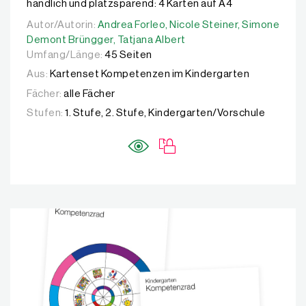
handlich und platzsparend: 4 Karten auf A4
Autor/Autorin:
Autor/Autorin:
Andrea Forleo,
Andrea Forleo,
Nicole Steiner,
Nicole Steiner,
Simone Demo
Simone
Demont Brüngger,
Tatjana Albert
Umfang/Länge:
45 Seiten
Aus:
Kartenset Kompetenzen im Kindergarten
Fächer:
alle Fächer
Stufen:
1. Stufe, 2. Stufe, Kindergarten/Vorschule