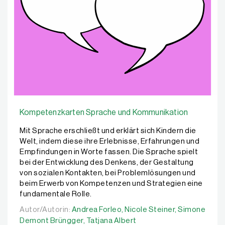
Kompetenzkarten Sprache und Kommunikation
Mit Sprache erschließt und erklärt sich Kindern die
Welt, indem diese ihre Erlebnisse, Erfahrungen und
Empfindungen in Worte fassen. Die Sprache spielt
bei der Entwicklung des Denkens, der Gestaltung
von sozialen Kontakten, bei Problemlösungen und
beim Erwerb von Kompetenzen und Strategien eine
fundamentale Rolle.
Autor/Autorin:
Autor/Autorin:
Andrea Forleo,
Andrea Forleo,
Nicole Steiner,
Nicole Steiner,
Simone Demo
Simone
Demont Brüngger,
Tatjana Albert