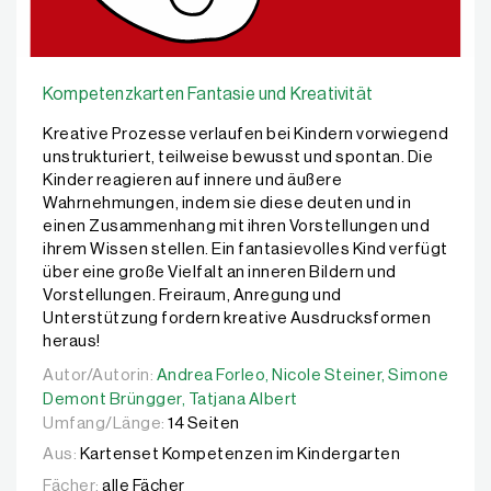
Kompetenzkarten Fantasie und Kreativität
Kreative Prozesse verlaufen bei Kindern vorwiegend
unstrukturiert, teilweise bewusst und spontan. Die
Kinder reagieren auf innere und äußere
Wahrnehmungen, indem sie diese deuten und in
einen Zusammenhang mit ihren Vorstellungen und
ihrem Wissen stellen. Ein fantasievolles Kind verfügt
über eine große Vielfalt an inneren Bildern und
Vorstellungen. Freiraum, Anregung und
Unterstützung fordern kreative Ausdrucksformen
heraus!
Autor/Autorin:
Autor/Autorin:
Andrea Forleo,
Andrea Forleo,
Nicole Steiner,
Nicole Steiner,
Simone Demo
Simone
Demont Brüngger,
Tatjana Albert
Umfang/Länge:
14 Seiten
Aus:
Kartenset Kompetenzen im Kindergarten
Fächer:
alle Fächer