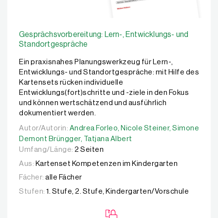
Gesprächsvorbereitung: Lern-, Entwicklungs- und
Standortgespräche
Ein praxisnahes Planungswerkzeug für Lern-,
Entwicklungs- und Standortgespräche: mit Hilfe des
Kartensets rücken individuelle
Entwicklungs(fort)schritte und -ziele in den Fokus
und können wertschätzend und ausführlich
dokumentiert werden.
Autor/Autorin:
Autor/Autorin:
Andrea Forleo,
Andrea Forleo,
Nicole Steiner,
Nicole Steiner,
Simone Demo
Simone
Demont Brüngger,
Tatjana Albert
Umfang/Länge:
2 Seiten
Aus:
Kartenset Kompetenzen im Kindergarten
Fächer:
alle Fächer
Stufen:
1. Stufe, 2. Stufe, Kindergarten/Vorschule