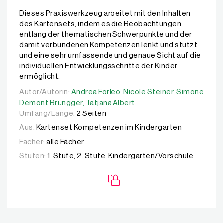
Dieses Praxiswerkzeug arbeitet mit den Inhalten
des Kartensets, indem es die Beobachtungen
entlang der thematischen Schwerpunkte und der
damit verbundenen Kompetenzen lenkt und stützt
und eine sehr umfassende und genaue Sicht auf die
individuellen Entwicklungsschritte der Kinder
ermöglicht.
Autor/Autorin:
Autor/Autorin:
Andrea Forleo,
Andrea Forleo,
Nicole Steiner,
Nicole Steiner,
Simone Demo
Simone
Demont Brüngger,
Tatjana Albert
Umfang/Länge:
2 Seiten
Aus:
Kartenset Kompetenzen im Kindergarten
Fächer:
alle Fächer
Stufen:
1. Stufe, 2. Stufe, Kindergarten/Vorschule