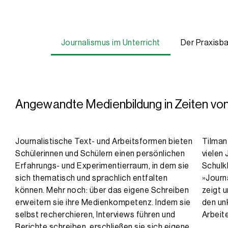
Tilman Rau studierte Politikwissenschaft, Amerikanistik und Neue
Journalismus im Unterricht
Der Praxisb
Angewandte Medienbildung in Zeiten vo
Journalistische Text- und Arbeitsformen bieten
Tilman 
Schülerinnen und Schülern einen persönlichen
vielen 
Erfahrungs- und Experimentierraum, in dem sie
Schulk
sich thematisch und sprachlich entfalten
»Journ
können. Mehr noch: über das eigene Schreiben
zeigt u
erweitern sie ihre Medienkompetenz. Indem sie
den unk
selbst recherchieren, Interviews führen und
Arbeit
Berichte schreiben, erschließen sie sich eigene