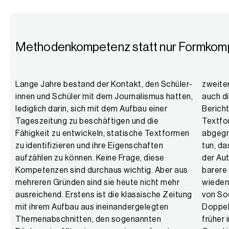
Methodenkompetenz statt nur Formkom
Lange Jahre bestand der Kontakt, den Schüler­
zweitens – dazu, dass sich mit den Plattformen
innen und Schüler mit dem Journalismus hatten,
auch die Textformen verändern. Reportagen,
lediglich darin, sich mit dem Aufbau einer
Berichte, Meinungsbeiträge – diese
Tages­zeitung zu beschäftigen und die
Textformen sind heute weniger gegeneinander
Fähigkeit zu entwickeln, statische Textformen
abgegrenzt als früher. Das hat sicher damit zu
zu identi­fizieren und ihre Eigenschaften
tun, dass die Persönlichkeit des Autors oder
aufzählen zu können. Keine Frage, diese
der Autorin mittlerweile eine größere und sicht­
Kompetenzen sind durchaus wichtig. Aber aus
barere Rolle spielt als früher. Und dies
mehreren Gründen sind sie heute nicht mehr
wiederum ist zumindest teilweise dem Einfluss
ausreichend. Erstens ist die klassische Zeitung
von Social Media geschuldet – und der
mit ihrem Aufbau aus ineinandergelegten
Doppel
Themen­abschnitten, den sogenannten
früher in 
erleichte