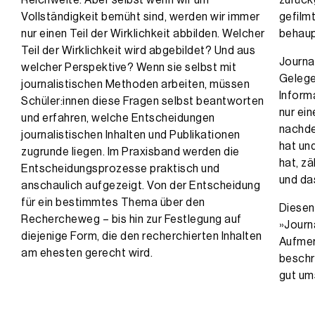
Reichweite. Aber selbst wenn wir um
zurück
Vollständigkeit bemüht sind, werden wir immer
gefilm
nur einen Teil der Wirklichkeit abbilden. Welcher
behaup
Teil der Wirklichkeit wird abgebildet? Und aus
Journal
welcher Perspektive? Wenn sie selbst mit
Gelege
journalistischen Methoden arbeiten, müssen
Inform
Schüler:innen diese Fragen selbst beantworten
nur ein
und erfahren, welche Entscheidungen
nachde
journalistischen Inhalten und Publikationen
hat un
zugrunde liegen. Im Praxisband werden die
hat, z
Entscheidungsprozesse praktisch und
und da
anschaulich aufgezeigt. Von der Entscheidung
für ein bestimmtes Thema über den
Diesen
Rechercheweg – bis hin zur Festlegung auf
»Journa
diejenige Form, die den recherchierten Inhalten
Aufmer
am ehesten gerecht wird.
beschr
gut um