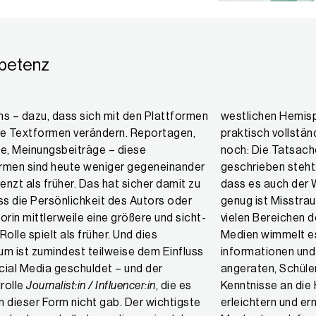
petenz
westlichen Hemisp
praktisch vollständi
noch: Die Tatsach
geschrieben steht,
dass es auch der W
genug ist Misstra
vielen Bereichen d
Medien wimmelt e
informationen und Fake 
angeraten, Schüler
rolle
Journalist:in / Influencer:in
, die es
Kenntnisse an die Hand zu geben, die es ihnen
dieser Form nicht gab. Der wichtigste
rn und ermöglichen, Herkunft und