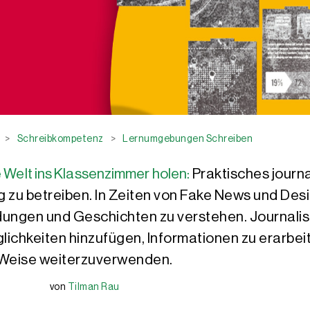
>
Schreibkompetenz
>
Lernumgebungen Schreiben
e Welt ins Klassenzimmer holen:
Praktisches journa
u betreiben. In Zeiten von Fake News und Desinf
ungen und Geschichten zu verstehen. Journali
ichkeiten hinzufügen, Informationen zu erarbeite
Weise weiterzuverwenden.
von
Tilman Rau