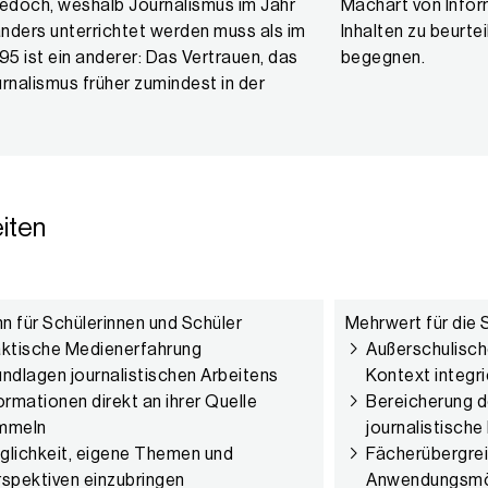
jedoch, weshalb Journalismus im Jahr
t von Informationen, Nachrichten und
nders unterrichtet werden muss als im
en zu beurteilen, die ihnen im Alltag
95 ist ein anderer: Das Vertrauen, das
begegnen.
rnalismus früher zumindest in der
iten
n für Schülerinnen und Schüler
Mehrwert für die 
aktische Medienerfahrung
Außerschulische
ndlagen journalistischen Arbeitens
Kontext integr
ormationen direkt an ihrer Quelle
Bereicherung d
mmeln
journalistisch
lichkeit, eigene Themen und
Fächerübergre
spektiven einzubringen
Anwendungsmö