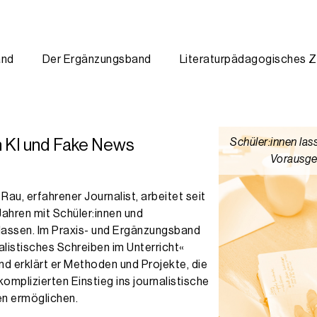
re deutsche Literatur und arbeitete bereits während des Studiums f
and
Der Ergänzungsband
Literaturpädagogisches Z
n KI und Fake News
Schüler:innen las
Vorausges
Rau, erfahrener Journalist, arbeitet seit
Jahren mit Schüler:innen und
lassen. Im Praxis- und Ergänzungsband
alistisches Schreiben im Unterricht«
nd erklärt er Methoden und Projekte, die
omplizierten Einstieg ins journalistische
en ermöglichen.