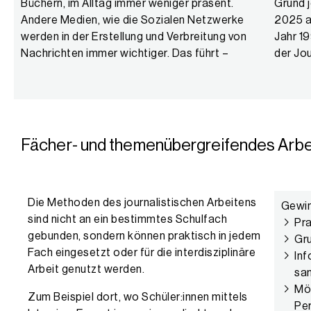
Büchern, im Alltag immer weniger präsent.
Grund 
Machar
Andere Medien, wie die Sozialen Netzwerke
2025 a
Inhalt
werden in der Erstellung und Verbreitung von
Jahr 19
Nachrichten immer wichtiger. Das führt –
der Jou
Fächer- und themenübergreifendes Arbe
Die Methoden des journalistischen Arbeitens
Gewin
sind nicht an ein bestimmtes Schulfach
Pr
gebunden, sondern können praktisch in jedem
Gru
Fach eingesetzt oder für die interdisziplinäre
Inf
Arbeit genutzt werden.
sa
Mög
Zum Beispiel dort, wo Schüler:innen mittels
Per